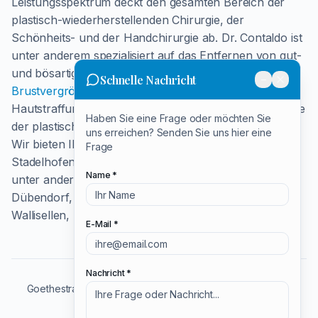
Leistungsspektrum deckt den gesamten Bereich der
plastisch-wiederherstellenden Chirurgie, der
Schönheits- und der Handchirurgie ab. Dr. Contaldo ist
unter anderem spezialisiert auf das Entfernen von gut-
und bösartigen Hautveränderungen,
Schnelle Nachricht
−
Minimieren
Minimie
Brustvergrößerungen
, der Faltenbehandlung,
Hautstraffung, Narbenkorrekturen und weitere Gebiete
Haben Sie eine Frage oder möchten Sie
der plastischen und ästhetischen Chirurgie.
uns erreichen? Senden Sie uns hier eine
Wir bieten Ihnen unsere Leistungen im Umkreis von
Frage
Stadelhofen in der Region Zürich an. Darunter fallen
Name *
unter anderem folgende Städte:
Dübendorf, Hochschulen, Opfikon, Seefeld,
Wallisellen, Küsnacht, Zollikon, Affoltern, Bassersdorf
E-Mail *
Nachricht *
Goethestrasse 20
8001 Zürich
+41 44 252 64 84
Impressum
Datenschutzerklärung